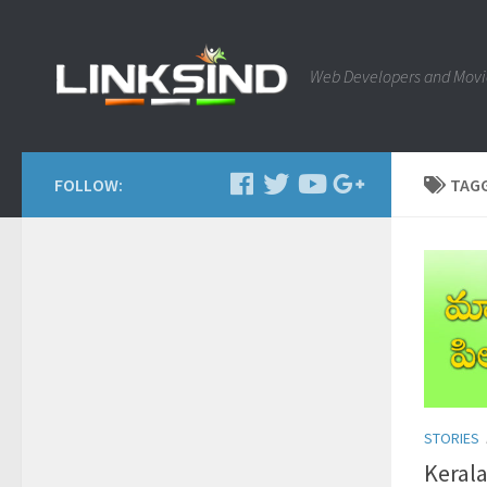
Web Developers and Movi
FOLLOW:
TAG
STORIES
Kerala