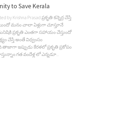
ity to Save Kerala
d by Krishna Prasad ప్రకృతి కన్నెర్ర చేస్తే
ుందో మనం చాలా ఏళ్లుగా చూస్తూనే
మనిషికి ప్రకృతి ఎంతగా సహాయం చేస్తుందో
క్ష్యం చేస్తే అంతే విధ్వంసం
ుంది.తాజాగా ఇప్పుడు కేరళలో ప్రకృతి ప్రకోపం
తున్నాం.గత వందేళ్ల లో ఎన్నడూ...