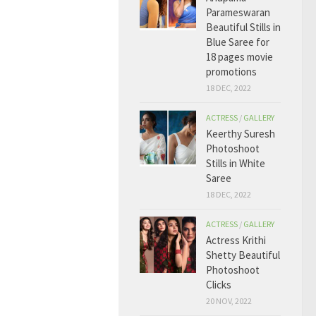
Parameswaran
Beautiful Stills in
Blue Saree for
18 pages movie
promotions
18 DEC, 2022
ACTRESS
/
GALLERY
Keerthy Suresh
Photoshoot
Stills in White
Saree
18 DEC, 2022
ACTRESS
/
GALLERY
Actress Krithi
Shetty Beautiful
Photoshoot
Clicks
20 NOV, 2022