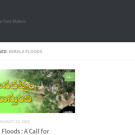
e Font Makers
GED:
KERALA FLOODS
2
AUGUST 22, 2018
 Floods : A Call for