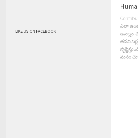
Human
Contribute
ఎలా ఉంట
LIKE US ON FACEBOOK
ఉన్నాం. 
తనని నిర్ల
సృష్టిస్త
మనం చూస్