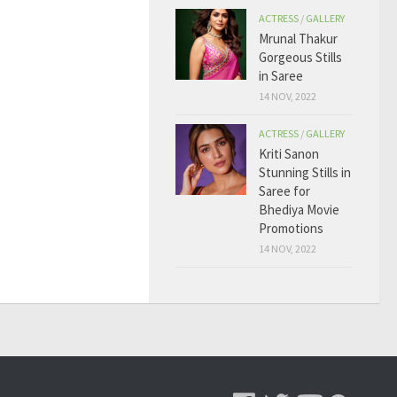
ACTRESS
/
GALLERY
Mrunal Thakur
Gorgeous Stills
in Saree
14 NOV, 2022
ACTRESS
/
GALLERY
Kriti Sanon
Stunning Stills in
Saree for
Bhediya Movie
Promotions
14 NOV, 2022